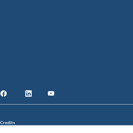
Sede Clinica:
Via E. Tricomi 5 90127 Palermo
Sede Sociale:
Via Discesa dei Giudici 4 90133 Palermo
Capitale sociale:
€2.000.000, interamente versato
Ufficio Registro delle imprese di Palermo
nr. REA PA-201818 P.I. 04544550827
SOCIETÀ TRASPARENTE
WHISTLEBLOWING
GARE E CONTRATTI
PRIVACY
COOKIE POLICY
SOSTIENICI
MAPPA DEL SITO
ACCESSIBILITÀ
CONTATTI
SEGUICI SU
Facebook
Linkedin
Youtube
© 2026 ISMETT (Istituto Mediterraneo per i Trapianti e Terapie ad Alta
Specializzazione)
Credits