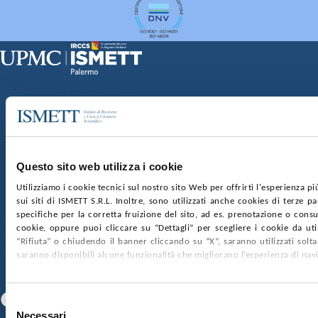
Sede Clinica:
Via E. Tricomi 5 90127 Palermo
Sede Sociale:
Via Discesa dei Giudici 4 90133 Palermo
Capitale sociale:
€2.000.000, interamente versato
Ufficio Registro delle imprese di Palermo
Questo sito web utilizza i cookie
nr. REA PA-201818 P.I. 04544550827
Utilizziamo i cookie tecnici sul nostro sito Web per offrirti l'esperienza p
sui siti di ISMETT S.R.L. Inoltre, sono utilizzati anche cookies di terze p
SOCIETÀ TRASPARENTE
WHISTLEBLOWING
specifiche per la corretta fruizione del sito, ad es. prenotazione o consul
GARE E CONTRATTI
PRIVACY
COOKIE POLICY
cookie, oppure puoi cliccare su “Dettagli” per scegliere i cookie da uti
SOSTIENICI
MAPPA DEL SITO
ACCESSIBILITÀ
“Rifiuta” o chiudendo il banner cliccando su “X”, saranno utilizzati sol
CONTATTI
saranno disponibili alcune funzionalità che migliorano l’esperienza di nav
SEGUICI SU
Facebook
Linkedin
Youtube
Selezione
Necessari