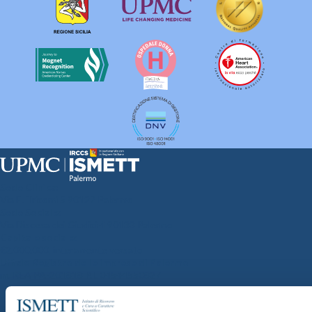
Sede Clinica:
Via E. Tricomi 5 90127 Palermo
Sede Sociale:
Via Discesa dei Giudici 4 90133 Palermo
Capitale sociale:
€2.000.000, interamente versato
Ufficio Registro delle imprese di Palermo
nr. REA PA-201818 P.I. 04544550827
SOCIETÀ TRASPARENTE
WHISTLEBLOWING