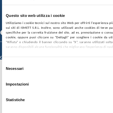
GARE E CONTRATTI
PRIVACY
COOKIE POLICY
SOSTIENICI
MAPPA DEL SITO
ACCESSIBILITÀ
CONTATTI
Questo sito web utilizza i cookie
Utilizziamo i cookie tecnici sul nostro sito Web per offrirti l'esperienza p
SEGUICI SU
sui siti di ISMETT S.R.L. Inoltre, sono utilizzati anche cookies di terze p
Facebook
Linkedin
Youtube
specifiche per la corretta fruizione del sito, ad es. prenotazione o consul
cookie, oppure puoi cliccare su “Dettagli” per scegliere i cookie da uti
“Rifiuta” o chiudendo il banner cliccando su “X”, saranno utilizzati sol
saranno disponibili alcune funzionalità che migliorano l’esperienza di nav
© 2026 ISMETT (Istituto Mediterraneo per i Trapianti e Terapie ad Alta
Specializzazione)
Credits
Selezione
Necessari
del
consenso
Impostazioni
Statistiche