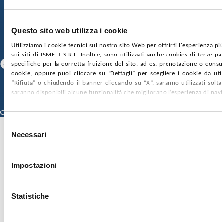
GARE E CONTRATTI
PRIVACY
COOKIE POLICY
SOSTIENICI
MAPPA DEL SITO
ACCESSIBILITÀ
CONTATTI
Questo sito web utilizza i cookie
Utilizziamo i cookie tecnici sul nostro sito Web per offrirti l'esperienza p
SEGUICI SU
sui siti di ISMETT S.R.L. Inoltre, sono utilizzati anche cookies di terze p
Facebook
Linkedin
Youtube
specifiche per la corretta fruizione del sito, ad es. prenotazione o consul
cookie, oppure puoi cliccare su “Dettagli” per scegliere i cookie da uti
“Rifiuta” o chiudendo il banner cliccando su “X”, saranno utilizzati sol
saranno disponibili alcune funzionalità che migliorano l’esperienza di nav
© 2026 ISMETT (Istituto Mediterraneo per i Trapianti e Terapie ad Alta
Specializzazione)
Credits
Selezione
Necessari
del
consenso
Impostazioni
Statistiche