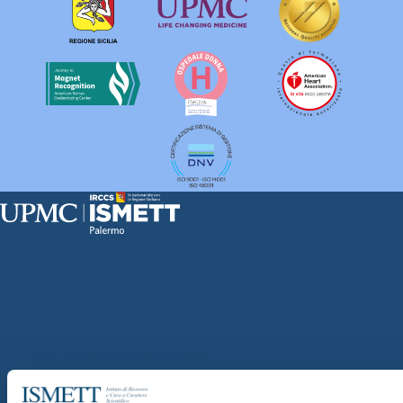
Sede Clinica:
Via E. Tricomi 5 90127 Palermo
Sede Sociale:
Via Discesa dei Giudici 4 90133 Palermo
Capitale sociale:
€2.000.000, interamente versato
Ufficio Registro delle imprese di Palermo
nr. REA PA-201818 P.I. 04544550827
SOCIETÀ TRASPARENTE
WHISTLEBLOWING