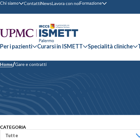
Chi siamo
Formazione
Contatti
News
Lavora con noi
Per i pazienti
Curarsi in ISMETT
Specialità cliniche
Home
Gare e contratti
Gare e contratti
CATEGORIA