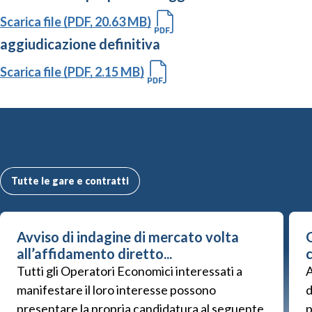
Scarica file (PDF, 20.63 MB)
aggiudicazione definitiva
Scarica file (PDF, 2.15 MB)
Altre Gare e Contratti
Tutte le gare e contratti
Avviso di indagine di mercato volta
G
all’affidamento diretto...
Tutti gli Operatori Economici interessati a
A
manifestare il loro interesse possono
d
presentare la propria candidatura al seguente
p